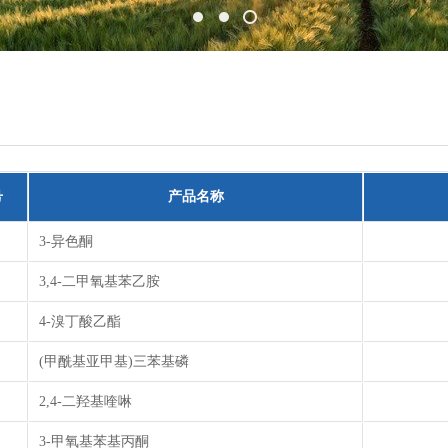
号
产品名称
3-异色酮
3,4-二甲氧基苯乙胺
4-溴丁酸乙酯
(甲酰基亚甲基)三苯基磷
2,4-二羟基喹啉
3-甲氧基苯基丙酮