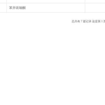
苯并呋喃酮
1
2
3
总共有 7 篇记录 这是第 1 