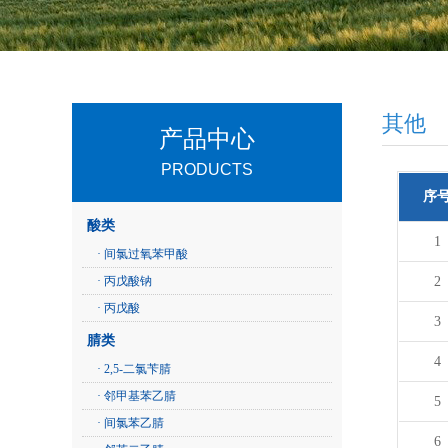
其他
产品中心
PRODUCTS
序
酸类
1
· 间氯过氧苯甲酸
· 丙戊酸钠
2
· 丙戊酸
3
腈类
4
· 2,5-二氯苄腈
· 邻甲基苯乙腈
5
· 间氯苯乙腈
6