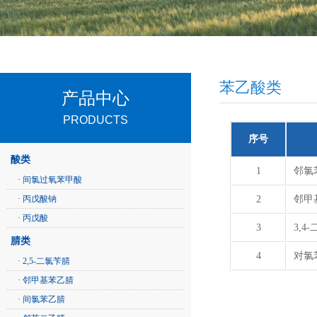
苯乙酸类
产品中心
PRODUCTS
序号
酸类
1
邻氯
· 间氯过氧苯甲酸
· 丙戊酸钠
2
邻甲
· 丙戊酸
3
3,4
腈类
4
对氯
· 2,5-二氯苄腈
· 邻甲基苯乙腈
· 间氯苯乙腈