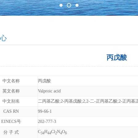
心
丙戊酸
中文名称
丙戊酸
英文名称
Valproic acid
中文别名
二丙基乙酸;2-丙基戊酸;2,2-二-正丙基乙酸;2-正丙
CAS RN
99-66-1
EINECS号
202-777-3
C
H
Cl
N
O
分 子 式
34
44
2
4
6