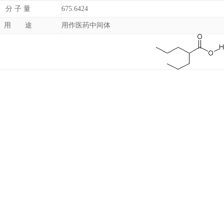
分 子 量
675.6424
用 途
用作医药中间体
1
2
3