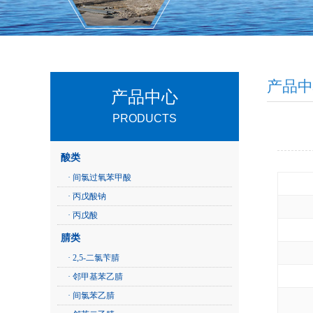
产品中
产品中心
PRODUCTS
酸类
· 间氯过氧苯甲酸
· 丙戊酸钠
· 丙戊酸
腈类
· 2,5-二氯苄腈
· 邻甲基苯乙腈
· 间氯苯乙腈